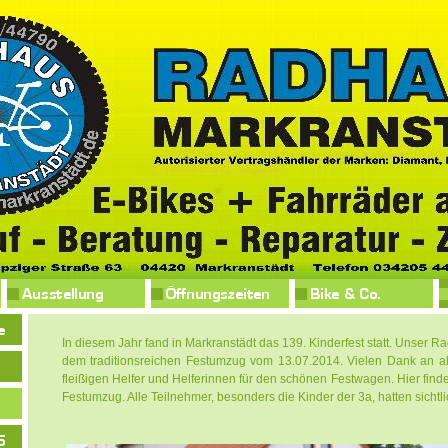
In diesem Jahr fand in Markranstädt das 139. Kinderfest statt. Unser Ra
dem traditionsreichen Festumzug vom 13.07.2014. Vielen Dank an all
fleißigen Helfer und Helferinnen für den schönen Festwagen. Hier find
Festumzug. Alle Teilnehmer, besonders die Kinder der 3a, hatten sichtli